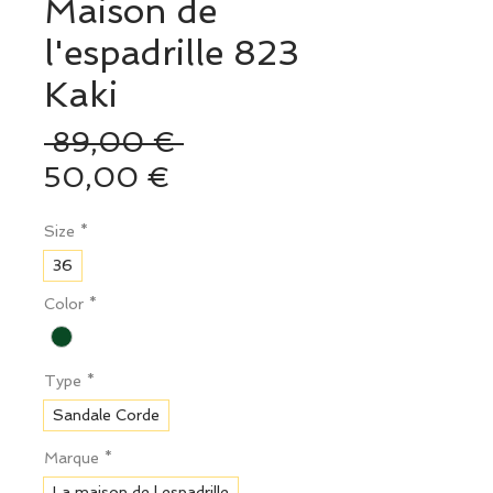
Maison de
l'espadrille 823
Kaki
Prix
 89,00 € 
Prix
original
50,00 €
promotionnel
Size
*
36
Color
*
Type
*
Sandale Corde
Marque
*
La maison de l espadrille