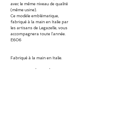
avec le même niveau de qualité
(même usine).
Ce modèle emblématique,
fabriqué à la main en Italie par
les artisans de Legazelle, vous
accompagnera toute l’année.
E606
Fabriqué à la main en Italie.
www.escapadeagarches.com
Informations sur le produit
Matières :
Cuir verni
ESCAPADE est une boutique
Semelle cuir
indépendante située à Garches.
Doublure cuir