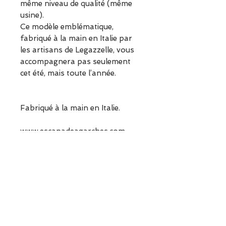
même niveau de qualité (même
usine).
Ce modèle emblématique,
fabriqué à la main en Italie par
les artisans de Legazzelle, vous
accompagnera pas seulement
cet été, mais toute l’année.
Fabriqué à la main en Italie.
www.escapadeagarches.com
Informations sur le produit
Matières :
Cuir verni
ESCAPADE est une boutique
Semelle cuir
indépendante située à Garches.
Doublure cuir