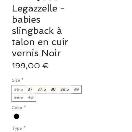
Legazzelle -
babies
slingback à
talon en cuir
vernis Noir
Prix
199,00 €
Size
*
36.5
37
37.5
38
38.5
39
39.5
40
Color
*
Type
*