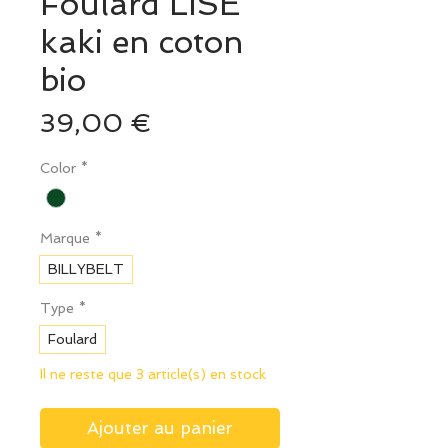
Foulard LISE
kaki en coton
bio
Prix
39,00 €
Color
*
Marque
*
BILLYBELT
Type
*
Foulard
Il ne reste que 3 article(s) en stock
Ajouter au panier