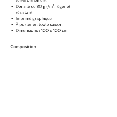
l’environnement
Densité de 80 gr/m², léger et
résistant
Imprimé graphique
À porter en toute saison
Dimensions : 100 x 100 cm
Composition
ESCAPADE est une boutique
indépendante située à Garches.
Vous pouvez commander en
ligne ou découvrir les modèles
directement en boutique.
Sélection ESCAPADE à Garches
– un modèle pensé pour allier
confort, style et élégance au