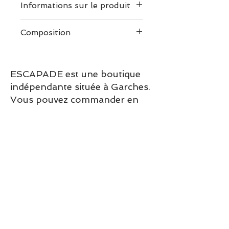
Informations sur le produit
Les créations Le Vent à la
Composition
Française sont confectionnées
avec soin, dans le but de vous
accompagner le plus
ESCAPADE est une boutique
longtemps possible à votre
indépendante située à Garches.
poignet.
Maillon en Plaqué Argent
Vous pouvez commander en
Longueur du maillon –
ligne ou découvrir les modèles
16mm
directement en boutique.
Épaisseur du maillon –
Sélection ESCAPADE à Garches
3mm
– un modèle pensé pour allier
Cordon ultra résistant
confort, style et élégance au
Diamètre du cordon – 2mm
quotidien.
Afin d'assurer pleinement sa
longévité, il est conseillé
d'observer quelques
précautions d'usage. Éviter