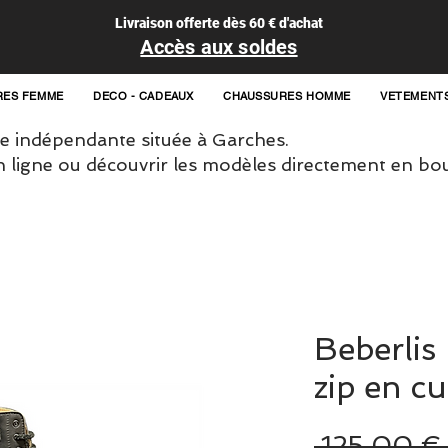
Livraison offerte dès 60 € d'achat
Accès aux soldes
RES FEMME
DECO - CADEAUX
CHAUSSURES HOMME
VETEMENT
 indépendante située à Garches.
igne ou découvrir les modèles directement en bou
Beberlis 
zip en c
 125,00 €