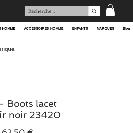
S HOMME
ACCESSOIRES HOMME
ENFANTS
MARQUES
Blog
tique.
- Boots lacet
uir noir 23420
Prix
Prix
 
62,50 €