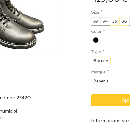
Size
*
33
34
35
36
Color
*
Type
*
Bottine
Marque
*
Beberlis
cuir noir 23420
Ajo
’humidité.
e
Informations sur