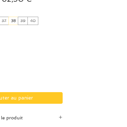
original
promotionnel
37
38
39
40
uter au panier
 le produit