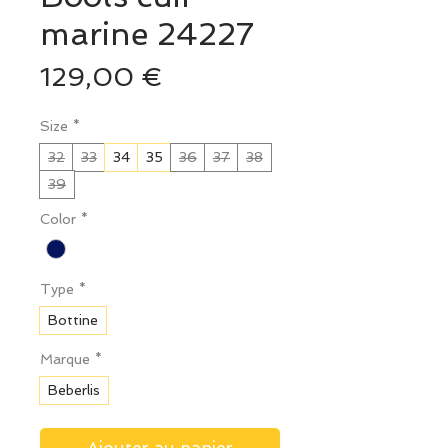
marine 24227
Prix
129,00 €
Size
*
32
33
34
35
36
37
38
39
Color
*
Type
*
Bottine
Marque
*
Beberlis