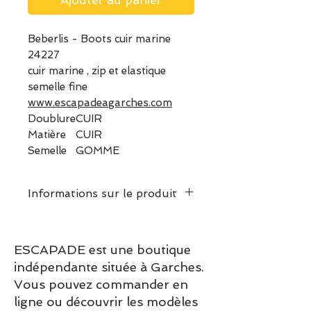
Ajouter au panier
Beberlis - Boots cuir marine
24227
cuir marine , zip et elastique
semelle fine
www.escapadeagarches.com
Doublure
CUIR
Matière
CUIR
Semelle
GOMME
Informations sur le produit
Chaussant : Nous vous
conseillons de prendre votre
ESCAPADE est une boutique
pointure habituelle.
indépendante située à Garches.
Vous pouvez commander en
ligne ou découvrir les modèles