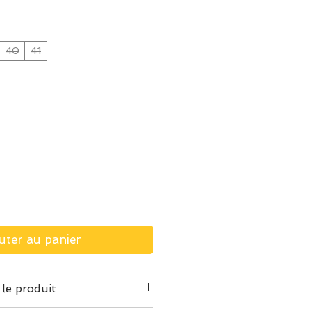
40
41
uter au panier
 le produit