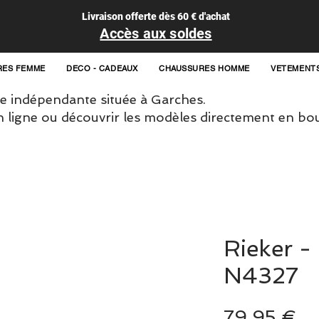
Livraison offerte dès 60 € d'achat
Accès aux soldes
RES FEMME
DECO - CADEAUX
CHAUSSURES HOMME
VETEMENT
 indépendante située à Garches.
igne ou découvrir les modèles directement en bou
Rieker -
N4327
Pr
79,95 €