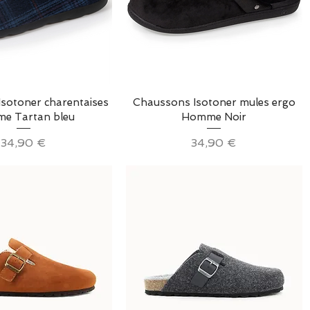
erçu rapide
Aperçu rapide
sotoner charentaises
Chaussons Isotoner mules ergo
e Tartan bleu
Homme Noir
Prix
Prix
34,90 €
34,90 €