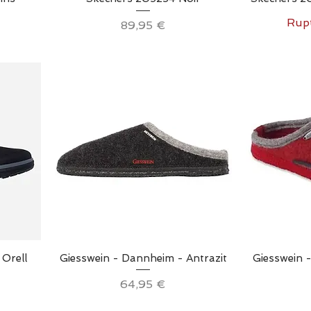
Rupt
Prix
89,95 €
Aperçu rapide
Ap
 Orell
Giesswein - Dannheim - Antrazit
Giesswein 
Prix
64,95 €