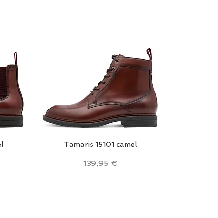
Aperçu rapide
l
Tamaris 15101 camel
Prix
139,95 €