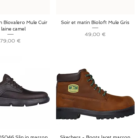
erçu rapide
Aperçu rapide
in Biovalero Mule Cuir
Soir et matin Bioloft Mule Gris
 laine camel
Prix
49,00 €
Prix
79,00 €
erçu rapide
Aperçu rapide
05046 Slip in marron
Skechers - Boots lacet marron