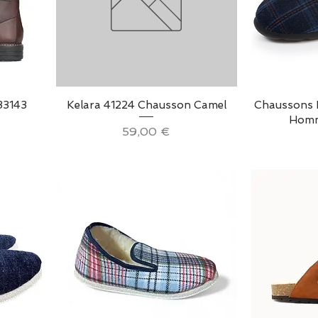
Aperçu rapide
Ap
33143
Kelara 41224 Chausson Camel
Chaussons I
Homm
Prix
59,00 €