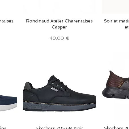
Aperçu rapide
Ap
ntaises
Rondinaud Atelier Charentaises
Soir et mat
Casper
et
Prix
49,00 €
Aperçu rapide
Ap
ins
Skechers 205234 Noir
Skechers 2