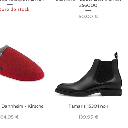
256000
ure de stock
Prix
50,00 €
erçu rapide
Aperçu rapide
- Dannheim - Kirsche
Tamaris 15301 noir
Prix
Prix
64,95 €
139,95 €