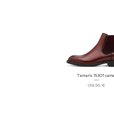
Aperçu rapide
Tamaris 15301 came
Prix
139,95 €