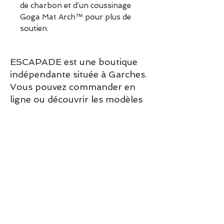
de charbon et d’un coussinage
Goga Mat Arch™ pour plus de
soutien.
ESCAPADE est une boutique
indépendante située à Garches.
Vous pouvez commander en
ligne ou découvrir les modèles
directement en boutique.
Sélection ESCAPADE à Garches
– un modèle pensé pour allier
confort, style et élégance au
quotidien.