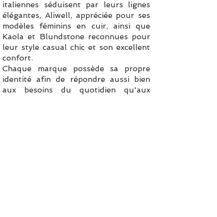
italiennes séduisent par leurs lignes
élégantes, Aliwell, appréciée pour ses
modèles féminins en cuir, ainsi que
Kaola et Blundstone reconnues pour
leur style casual chic et son excellent
confort.
Chaque marque possède sa propre
identité afin de répondre aussi bien
aux besoins du quotidien qu'aux
envies d'une silhouette plus habillée.
Conseils d'entretien
Un entretien régulier permet de
préserver la beauté et la souplesse de
vos bottines.
Les modèles en cuir lisse peuvent être
nettoyés avec un chiffon doux puis
nourris à l'aide d'une crème adaptée.
Les cuirs velours nécessitent une
brosse spécifique et un spray