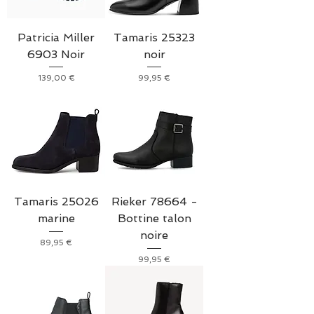
Patricia Miller
Tamaris 25323
6903 Noir
noir
Prix
Prix
139,00 €
99,95 €
Tamaris 25026
Rieker 78664 -
marine
Bottine talon
noire
Prix
89,95 €
Prix
99,95 €