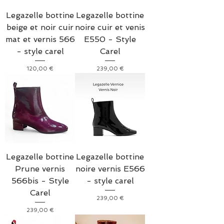
Legazelle bottine
Legazelle bottine
beige et noir cuir
noire cuir et venis
mat et vernis 566
E550 - Style
- style carel
Carel
Prix
Prix
120,00 €
239,00 €
Legazelle bottine
Legazelle bottine
Prune vernis
noire vernis E566
566bis - Style
- style carel
Carel
Prix
239,00 €
Prix
239,00 €