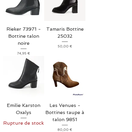
Rieker 73971 -
Tamaris Bottine
Bottine talon
25032
noire
Prix
50,00 €
Prix
74,95 €
Emilie Karston
Les Venues -
Oxalys
Bottines taupe à
talon 9851
Rupture de stock
Prix
80,00 €