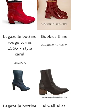
Legazelle bottine
Bobbies Eline
rouge vernis
Prix original
Prix promotionnel
225,00 €
157,50 €
E566 - style
carel
Prix
120,00 €
Legazelle bottine
Aliwell Alias