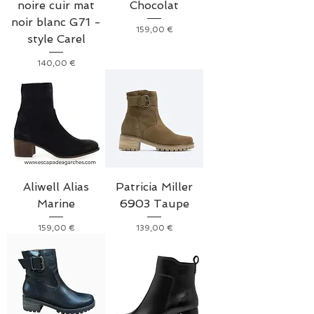
noire cuir mat
Chocolat
noir blanc G71 -
Prix
159,00 €
style Carel
Prix
140,00 €
Aliwell Alias
Patricia Miller
Marine
6903 Taupe
Prix
Prix
159,00 €
139,00 €