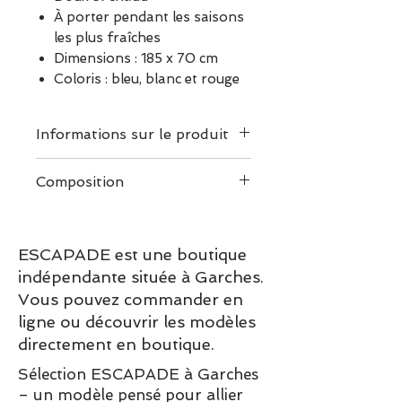
À porter pendant les saisons
les plus fraîches
Dimensions : 185 x 70 cm
Coloris : bleu, blanc et rouge
Informations sur le produit
On l'aime pour :
Composition
sa douceur incomparable
,
parfaite pour un contact
délicat avec la peau
ESCAPADE est une boutique
sa légèreté remarquable
,
indépendante située à Garches.
agréable à porter en toutes
occasions
Vous pouvez commander en
sa respirabilité naturelle
,
ligne ou découvrir les modèles
parfaite pour rester à l’aise
directement en boutique.
même lors des journées
Sélection ESCAPADE à Garches
ensoleillées
– un modèle pensé pour allier