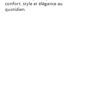
son style polyvalent
, qui
confort, style et élégance au
s'associe facilement avec
quotidien.
toutes vos tenues pour un
look élégant
son format idéal
, à porter
autour du cou, en bandeau
ou pour sublimer vos tenues.