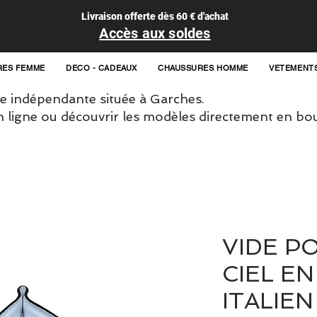
Livraison offerte dès 60 € d'achat
Accès aux soldes
RES FEMME
DECO - CADEAUX
CHAUSSURES HOMME
VETEMENT
 indépendante située à Garches.
igne ou découvrir les modèles directement en bou
VIDE P
CIEL EN
ITALIEN