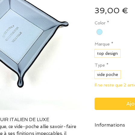
P
39,00 €
Color
*
Marque
*
top design
Type
*
vide poche
Il ne reste que 2 art
Ajo
UIR ITALIEN DE LUXE
Informations
que, ce vide-poche allie savoir-faire
 à ses finitions impeccables, il