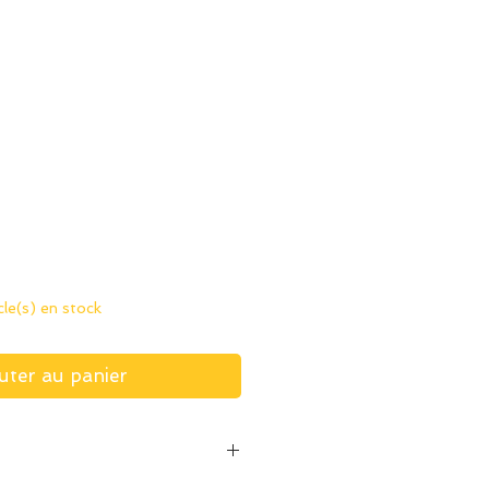
rix
icle(s) en stock
uter au panier