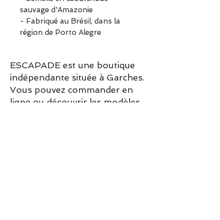
sauvage d'Amazonie
- Fabriqué au Brésil, dans la
région de Porto Alegre
ESCAPADE est une boutique
indépendante située à Garches.
Vous pouvez commander en
ligne ou découvrir les modèles
directement en boutique.
Sélection ESCAPADE à Garches
– un modèle pensé pour allier
confort, style et élégance au
quotidien.