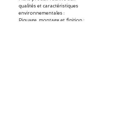
qualités et caractéristiques
environnementales :
Piquage, montage et finition :
Brésil
Boîte à chaussures (certifiée
FSC™) et emballage composé
d'au moins 70% de matières
recyclées, recyclable et
réemployable
Pochette 100% recyclée et
recyclable
ESCAPADE est une boutique
indépendante située à Garches.
Vous pouvez commander en
ligne ou découvrir les modèles
directement en boutique.