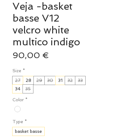
Veja -basket
basse V12
velcro white
multico indigo
Prix
90,00 €
Size
*
27
28
29
30
31
32
33
34
35
Color
*
Type
*
basket basse