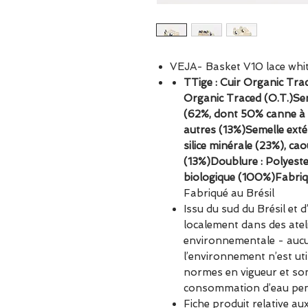
VEJA- Basket V10 lace whi
TTige : Cuir Organic Tra
Organic Traced (O.T.)Seme
(62%, dont 50% canne à s
autres (13%)Semelle exté
silice minérale (23%), c
(13%)Doublure : Polyeste
biologique (100%)Fabriq
Fabriqué au Brésil
Issu du sud du Brésil et 
localement dans des atel
environnementale - aucu
l’environnement n’est util
normes en vigueur et son
consommation d’eau pen
Fiche produit relative aux