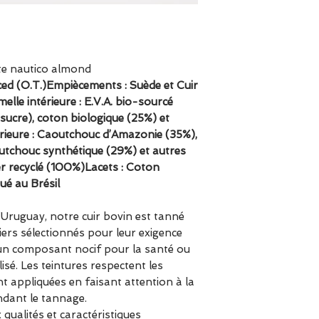
te nautico almond
ced (O.T.)Empiècements : Suède et Cuir
lle intérieure : E.V.A. bio-sourcé
ucre), coton biologique (25%) et
rieure : Caoutchouc d’Amazonie (35%),
aoutchouc synthétique (29%) et autres
r recyclé (100%)Lacets : Coton
ué au Brésil
d’Uruguay, notre cuir bovin est tanné
iers sélectionnés pour leur exigence
n composant nocif pour la santé ou
isé. Les teintures respectent les
t appliquées en faisant attention à la
dant le tannage.
 qualités et caractéristiques