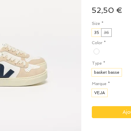
Pr
52,50 €
Size
*
35
36
Color
*
Type
*
basket basse
Marque
*
VEJA
Ajo