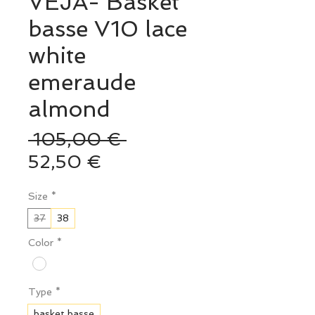
VEJA- Basket
basse V10 lace
white
emeraude
almond
Prix
 105,00 € 
Prix
original
52,50 €
promotionnel
Size
*
37
38
Color
*
Type
*
basket basse