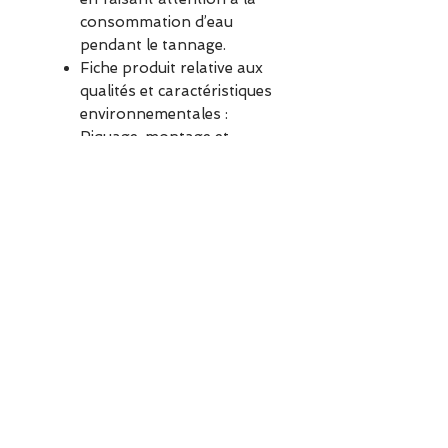
consommation d’eau
pendant le tannage.
Fiche produit relative aux
qualités et caractéristiques
environnementales :
Piquage, montage et
finition : Brésil
Boîte à chaussures
(certifiée FSC™) et
emballage composé d'au
moins 70% de matières
recyclées, recyclable et
réemployable
Pochette 100% recyclée et
recyclable
ESCAPADE est une boutique
indépendante située à Garches.