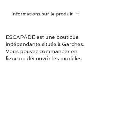
Informations sur le produit
Dimensions:
Longueur: 38-45 cm (taille
ESCAPADE est une boutique
réglable)
indépendante située à Garches.
Largeur: 1,7 cm
Vous pouvez commander en
ligne ou découvrir les modèles
directement en boutique.
Sélection ESCAPADE à Garches
– un modèle pensé pour allier
confort, style et élégance au
quotidien.