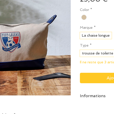
Color
*
Marque
*
La chaise longue
Type
*
trousse de toilette
Il ne reste que 3 art
Ajo
Informations