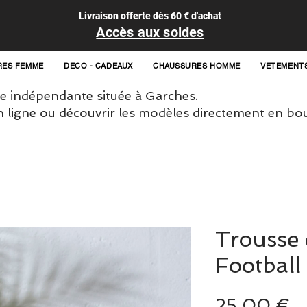
Livraison offerte dès 60 € d'achat
Accès aux soldes
RES FEMME
DECO - CADEAUX
CHAUSSURES HOMME
VETEMENT
 indépendante située à Garches.
igne ou découvrir les modèles directement en bou
Trousse d
Football
Pr
25,00 €