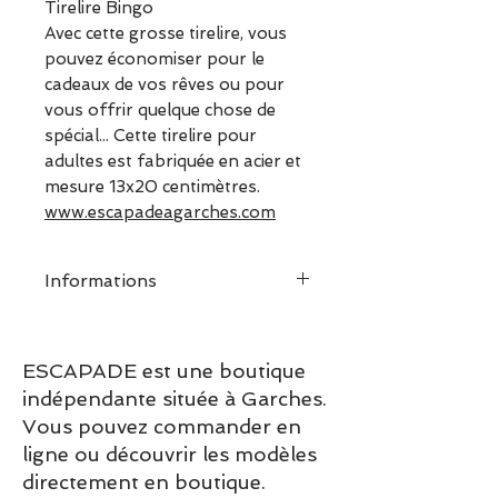
Tirelire Bingo
Avec cette grosse tirelire, vous
pouvez économiser pour le
cadeaux de vos rêves ou pour
vous offrir quelque chose de
spécial... Cette tirelire pour
adultes est fabriquée en acier et
mesure 13x20 centimètres.
www.escapadeagarches.com
Informations
Cette tirelire pour adultes est
fabriquée en acier et mesure
ESCAPADE est une boutique
13x20 centimètres.
indépendante située à Garches.
Vous pouvez commander en
ligne ou découvrir les modèles
directement en boutique.