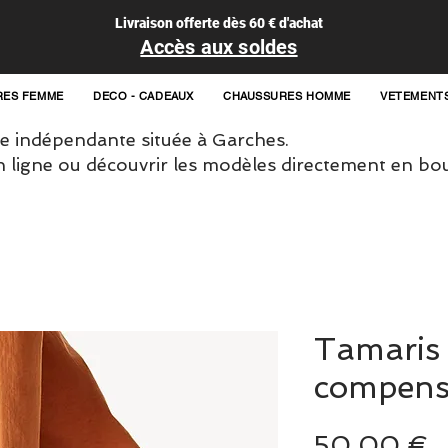
Livraison offerte dès 60 € d'achat
Accès aux soldes
RES FEMME
DECO - CADEAUX
CHAUSSURES HOMME
VETEMENT
 indépendante située à Garches.
igne ou découvrir les modèles directement en bou
Tamaris 
compens
P
50,00 €