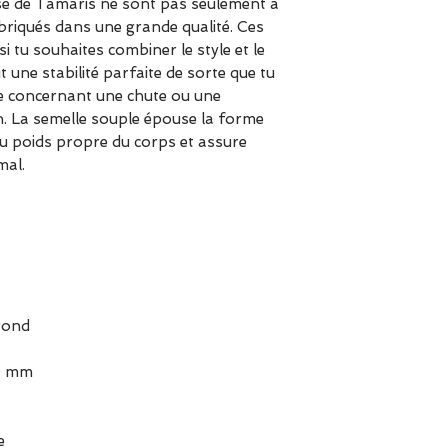
é de Tamaris ne sont pas seulement à
Prendre la point
briqués dans une grande qualité. Ces
si tu souhaites combiner le style et le
t une stabilité parfaite de sorte que tu
re concernant une chute ou une
n. La semelle souple épouse la forme
 au poids propre du corps et assure
mal.
 rond
30 mm
e