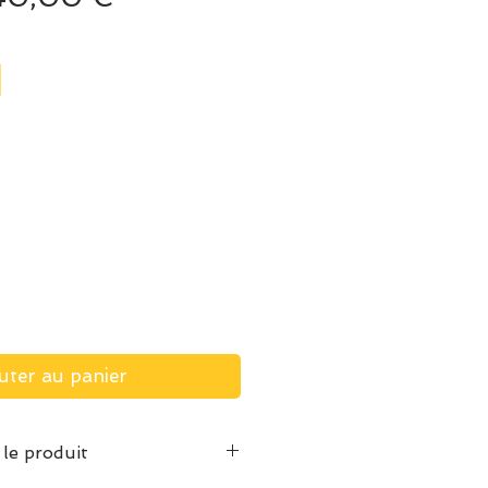
riginal
promotionnel
uter au panier
 le produit