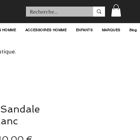
S HOMME
ACCESSOIRES HOMME
ENFANTS
MARQUES
Blog
tique.
 Sandale
lanc
rix
Prix
40,00 €