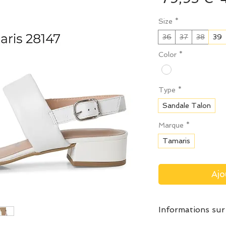
o
Size
*
36
37
38
39
Color
*
Type
*
Sandale Talon
Marque
*
Tamaris
Ajo
Informations sur