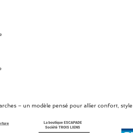
e
e
hes – un modèle pensé pour allier confort, style 
La boutique ESCAPADE
erture
Société TROIS LIENS