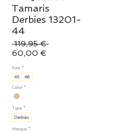
Tamaris
Derbies 13201-
44
Prix
 119,95 € 
Prix
original
60,00 €
promotionnel
Size
*
45
46
Color
*
Type
*
Derbies
Marque
*