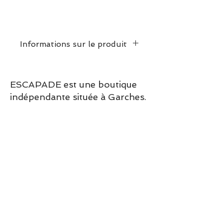
Informations sur le produit
Prendre votre pointure
habituelle
ESCAPADE est une boutique
indépendante située à Garches.
Vous pouvez commander en
ligne ou découvrir les modèles
directement en boutique.
Sélection ESCAPADE à Garches
– un modèle pensé pour allier
confort, style et élégance au
quotidien.