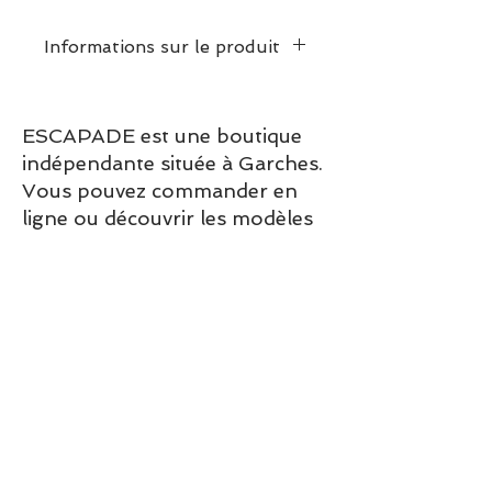
Informations sur le produit
Prendre votre pointure
habituelle
ESCAPADE est une boutique
indépendante située à Garches.
Vous pouvez commander en
ligne ou découvrir les modèles
directement en boutique.
Sélection ESCAPADE à Garches
– un modèle pensé pour allier
confort, style et élégance au
quotidien.