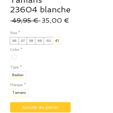
Tamaris
23604 blanche
Prix
Prix
 49,95 € 
35,00 €
original
promotionnel
Size
*
36
37
38
39
40
41
Color
*
Type
*
Basket
Marque
*
Tamaris
Ajouter au panier