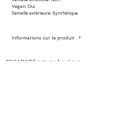
Vegan: Oui
Semelle extérieure: Synthétique
Informations sur le produit
Prendre votre pointure
habituelle
ESCAPADE est une boutique
indépendante située à Garches.
Vous pouvez commander en
ligne ou découvrir les modèles
directement en boutique.
Sélection ESCAPADE à Garches
– un modèle pensé pour allier
confort, style et élégance au
quotidien.