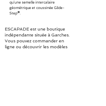
qu’une semelle intercalaire
géométrique et coussinée Glide-
Step®.
ESCAPADE est une boutique
indépendante située à Garches.
Vous pouvez commander en
ligne ou découvrir les modèles
directement en boutique.
Sélection ESCAPADE à Garches
– un modèle pensé pour allier
confort, style et élégance au
quotidien.