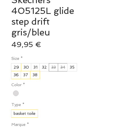
Skechers
405125L glide
step drift
gris/bleu
Prix
49,95 €
Size
*
29
30
31
32
33
34
35
36
37
38
Color
*
Type
*
basket toile
Marque
*