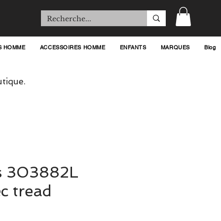
S HOMME
ACCESSOIRES HOMME
ENFANTS
MARQUES
Blog
tique.
s 303882L
c tread
ix