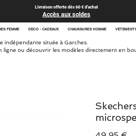
Livraison offerte dès 60 € d'achat
Accès aux soldes
RES FEMME
DECO - CADEAUX
CHAUSSURES HOMME
VETEMENT
 indépendante située à Garches.
igne ou découvrir les modèles directement en bou
Skecher
microspe
Pr
49,95 €