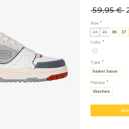
P
 59,95 € 
o
Size
*
34
35
36
37
Color
*
Type
*
basket basse
Marque
*
Skechers
Ajo