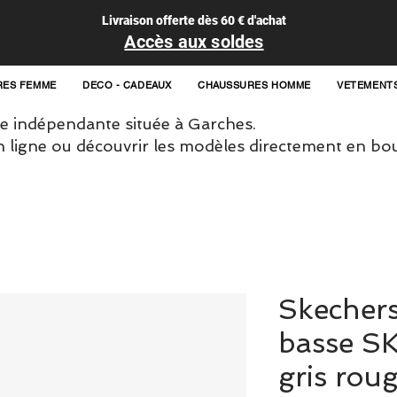
Livraison offerte dès 60 € d'achat
Accès aux soldes
RES FEMME
DECO - CADEAUX
CHAUSSURES HOMME
VETEMENT
 indépendante située à Garches.
igne ou découvrir les modèles directement en bou
Skechers
basse S
gris rou