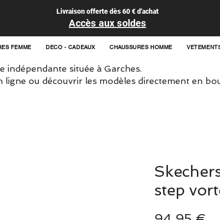
Livraison offerte dès 60 € d'achat
Accès aux soldes
RES FEMME
DECO - CADEAUX
CHAUSSURES HOMME
VETEMENT
 indépendante située à Garches.
igne ou découvrir les modèles directement en bou
Skecher
step vor
Pr
94,95 €