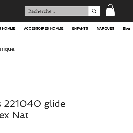
S HOMME
ACCESSOIRES HOMME
ENFANTS
MARQUES
Blog
tique.
s 221040 glide
tex Nat
ix