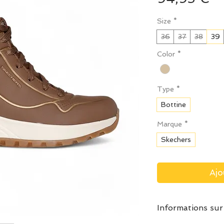
Size
*
36
37
38
39
Color
*
Type
*
Bottine
Marque
*
Skechers
Ajo
Informations sur