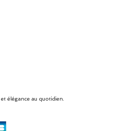
téristiques
léger et réactif ULTRA GO®
eure respirante Skechers
ga Mat™ avec coussinage à
ption
ynthétique et nubuck avec
doublure en fausse peau de
 randonneur à lacets
ieure souple
ge de 10 cm
cm
et élégance au quotidien.
arches.com