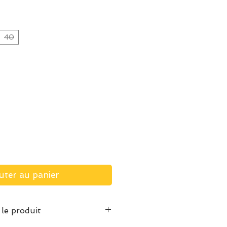
40
uter au panier
 le produit