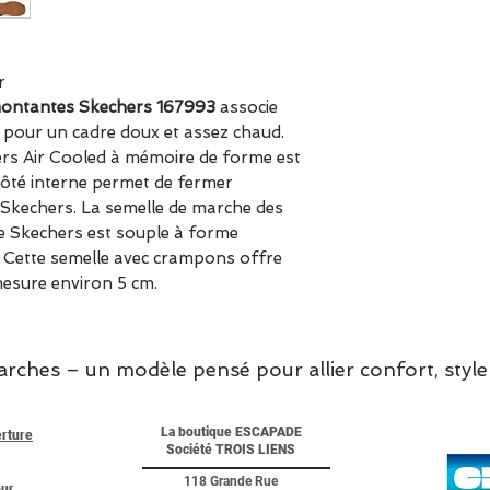
Principales carac
Rembourrage 
Semelle intéri
r
Air-Cooled Go
ontantes Skechers 167993
associe
haut rebond
, pour un cadre doux et assez chaud.
Imperméable
ers Air Cooled à mémoire de forme est
Détails de conce
 côté interne permet de fermer
Tige en cuir s
 Skechers. La semelle de marche des
garniture et 
Skechers est souple à forme
mouton
. Cette semelle avec crampons offre
Botte de style
mesure environ 5 cm.
Semelle extér
Hauteur de ti
Talon de 3,8 
hes – un modèle pensé pour allier confort, style 
www.escapadeag
La boutique ESCAPADE
erture
Société TROIS LIENS
118 Grande Rue
our