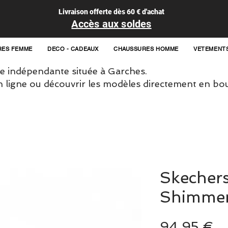
Livraison offerte dès 60 € d'achat
Accès aux soldes
RES FEMME
DECO - CADEAUX
CHAUSSURES HOMME
VETEMENT
 indépendante située à Garches.
igne ou découvrir les modèles directement en bou
Skechers
Shimme
Pr
94,95 €