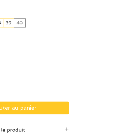
8
39
40
uter au panier
 le produit