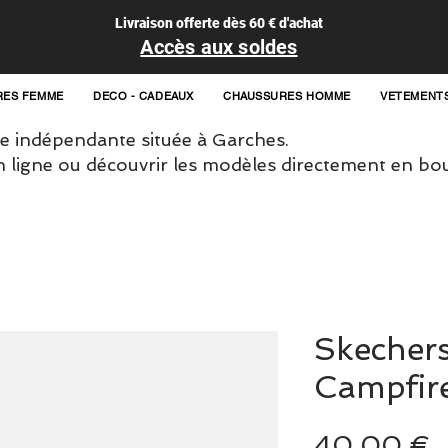
Livraison offerte dès 60 € d'achat
Accès aux soldes
RES FEMME
DECO - CADEAUX
CHAUSSURES HOMME
VETEMENT
 indépendante située à Garches.
igne ou découvrir les modèles directement en bou
Skecher
Campfire
P
40,00 €