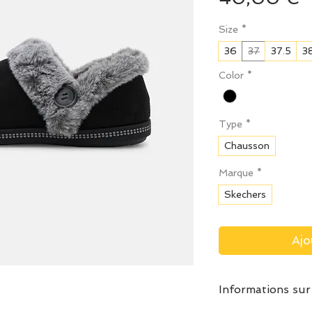
Size
*
36
37
37.5
3
Color
*
Type
*
Chausson
Marque
*
Skechers
Ajo
Informations sur