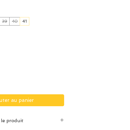
39
40
41
uter au panier
 le produit