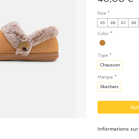
Size
*
35
36
37
38
Color
*
Type
*
Chausson
Marque
*
Skechers
Ajo
Informations sur