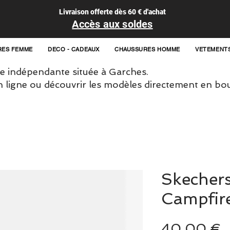
Livraison offerte dès 60 € d'achat
Accès aux soldes
RES FEMME
DECO - CADEAUX
CHAUSSURES HOMME
VETEMENT
 indépendante située à Garches.
igne ou découvrir les modèles directement en bou
Skecher
Campfir
P
40,00 €