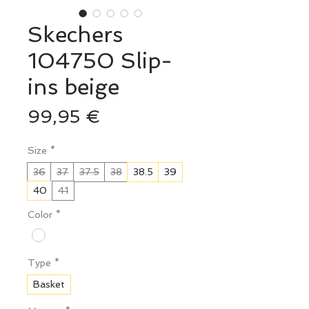
Skechers
104750 Slip-
ins beige
Prix
99,95 €
Size
*
36
37
37.5
38
38.5
39
40
41
Color
*
Type
*
Basket