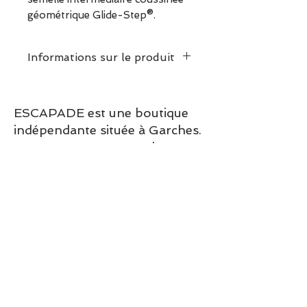
géométrique Glide-Step®.
Informations sur le produit
ESCAPADE est une boutique
indépendante située à Garches.
Vous pouvez commander en
ligne ou découvrir les modèles
directement en boutique.
Sélection ESCAPADE à Garches
– un modèle pensé pour allier
confort, style et élégance au
quotidien.