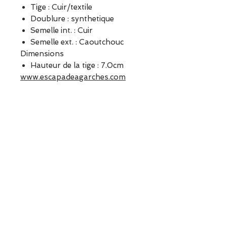
Tige : Cuir/textile
Doublure : synthetique
Semelle int. : Cuir
Semelle ext. : Caoutchouc
Dimensions
Hauteur de la tige : 7.0cm
www.escapadeagarches.com
ESCAPADE est une boutique
indépendante située à Garches.
Vous pouvez commander en
ligne ou découvrir les modèles
directement en boutique.
Sélection ESCAPADE à Garches
– un modèle pensé pour allier
confort, style et élégance au
quotidien.