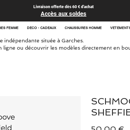
Livraison offerte dès 60 € d'achat
Accès aux soldes
RES FEMME
DECO - CADEAUX
CHAUSSURES HOMME
VETEMENT
 indépendante située à Garches.
igne ou découvrir les modèles directement en bou
SCHMO
SHEFFI
P
50,00 €