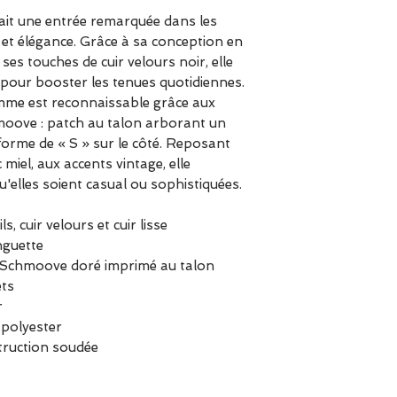
Modèle
: Baskets
fait une entrée remarquée dans les
Couleur
: Noir
le et élégance. Grâce à sa conception en
Dessus
: 100 % C
 ses touches de cuir velours noir, elle
Doublure
: Texti
 pour booster les tenues quotidiennes.
Semelle intérieu
mme est reconnaissable grâce aux
Semelle amovibl
moove : patch au talon arborant un
Semelle extérieu
orme de « S » sur le côté. Reposant
Hauteur de talo
miel, aux accents vintage, elle
Construction
: S
u'elles soient casual ou sophistiquées.
Chaussant
: Pren
s, cuir velours et cuir lisse
nguette
go Schmoove doré imprimé au talon
ets
r
 polyester
truction soudée