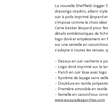
La nouvelle Sheffield Jogger 
dressings citadins, alliant sty
cuir à poils imprimé léopard et
s'impose comme le choix idéal
Cette basket léopard pour fe
détails emblématiques de Sch
logo doré et empiècement en f
sur une semelle en caoutchouc 
s'adapte à toutes les tenues, q
- Dessus en cuir vachette à poil
- Logo doré imprimé sur la la
- Patch en cuir lisse avec lo
- Système de laçage sans œill
- Doublure en textile polyeste
- Première amovible en textile
- Semelle en caoutchouc cons
www.escapadeagarches.com