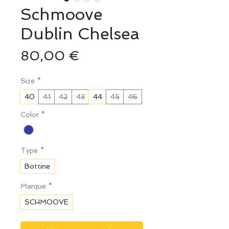
Schmoove
Dublin Chelsea
Prix
80,00 €
Size
*
40
41
42
43
44
45
46
Color
*
Type
*
Bottine
Marque
*
SCHMOOVE