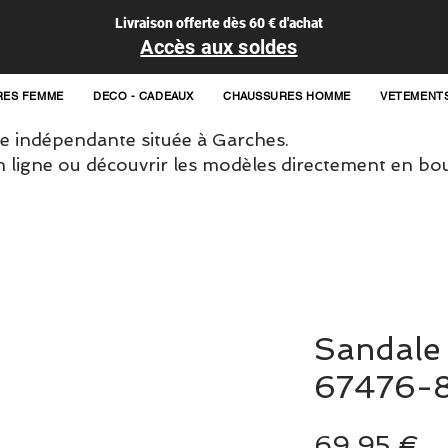
Livraison offerte dès 60 € d'achat
Accès aux soldes
RES FEMME
DECO - CADEAUX
CHAUSSURES HOMME
VETEMENT
 indépendante située à Garches.
igne ou découvrir les modèles directement en bou
Sandale 
67476-
Pr
69,95 €