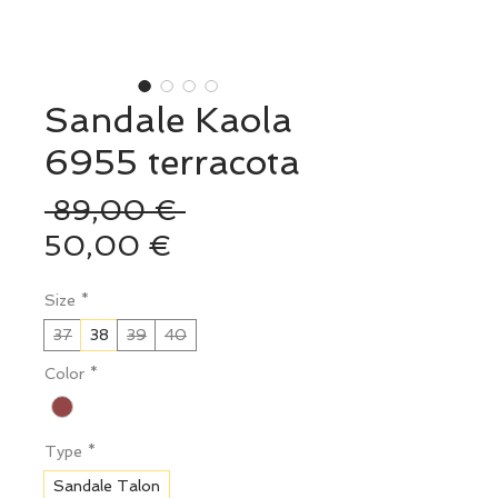
Sandale Kaola
6955 terracota
Prix
 89,00 € 
Prix
original
50,00 €
promotionnel
Size
*
37
38
39
40
Color
*
Type
*
Sandale Talon