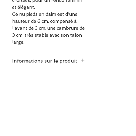
croisées, pour un rendu féminin
et élégant.
Ce nu pieds en daim est d'une
hauteur de 6 cm, compensé à
l'avant de 3 cm, une cambrure de
3 cm, très stable avec son talon
large.
Informations sur le produit
Ce modèle taille normalement
en longueur et en largeur.
ESCAPADE est une boutique
Choisissez votre pointure
indépendante située à Garches.
habituelle.
Vous pouvez commander en
ligne ou découvrir les modèles
directement en boutique.
Sélection ESCAPADE à Garches
– un modèle pensé pour allier