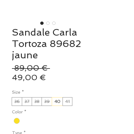
Sandale Carla
Tortoza 89682
jaune
Prix
 89,00 € 
Prix
original
49,00 €
promotionnel
Size
*
36
37
38
39
40
41
Color
*
Type
*