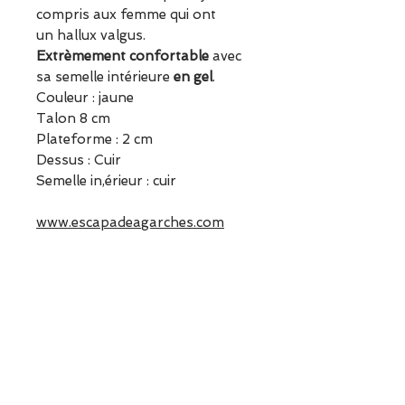
compris aux femme qui ont
un hallux valgus.
Extrèmement confortable
avec
sa semelle intérieure
en gel
.
Couleur : jaune
Talon 8 cm
Plateforme : 2 cm
Dessus : Cuir
Semelle in,érieur : cuir
www.escapadeagarches.com
Informations sur le produit
Ce modèle taille normalement
Escapade
en longueur et en largeur.
Choisissez votre pointure
ESCAPADE est une boutique
habituelle.
indépendante située à
ESCAPADE est une boutique
Garches.