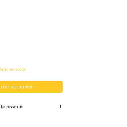
cle(s) en stock
uter au panier
 le produit
x 35 cm environ
angle ajustable