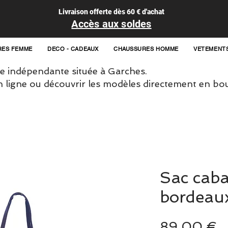
Livraison offerte dès 60 € d'achat
Accès aux soldes
RES FEMME
DECO - CADEAUX
CHAUSSURES HOMME
VETEMENT
 indépendante située à Garches.
igne ou découvrir les modèles directement en bou
Sac caba
bordeau
P
89,00 €