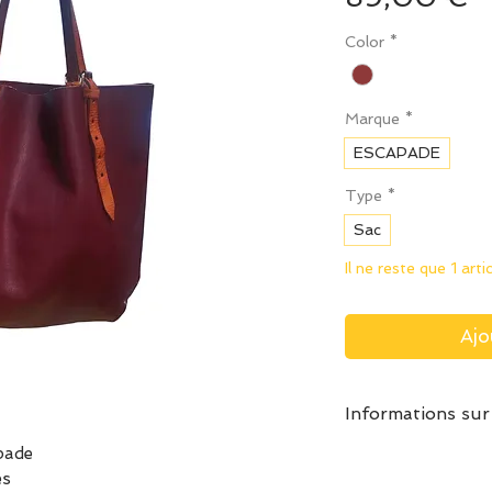
Color
*
Marque
*
ESCAPADE
Type
*
Sac
Il ne reste que 1 arti
Ajo
Informations sur
pade
Dimensions : 35 
es
Longueur de la s