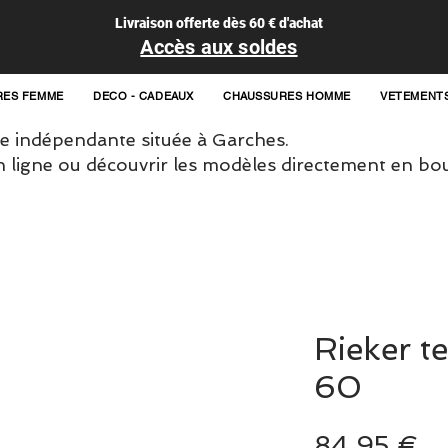
Livraison offerte dès 60 € d'achat
Accès aux soldes
RES FEMME
DECO - CADEAUX
CHAUSSURES HOMME
VETEMENT
 indépendante située à Garches.
igne ou découvrir les modèles directement en bou
Rieker t
60
Pr
84,95 €