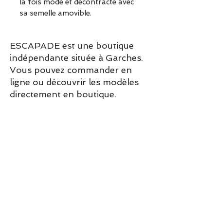
la fois mode et décontracté avec
sa semelle amovible.
ESCAPADE est une boutique
indépendante située à Garches.
Vous pouvez commander en
ligne ou découvrir les modèles
directement en boutique.
Sélection ESCAPADE à Garches
– un modèle pensé pour allier
confort, style et élégance au
quotidien.