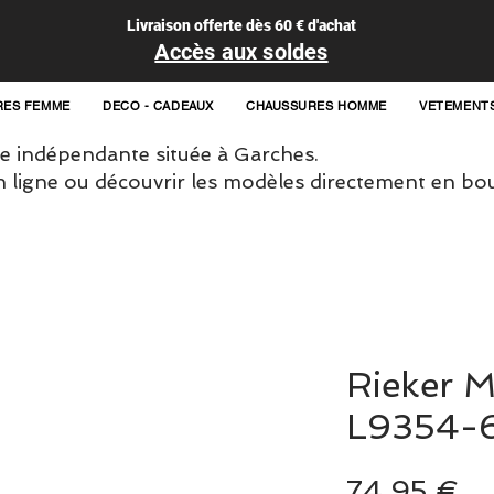
Livraison offerte dès 60 € d'achat
Accès aux soldes
RES FEMME
DECO - CADEAUX
CHAUSSURES HOMME
VETEMENT
 indépendante située à Garches.
igne ou découvrir les modèles directement en bou
Rieker M
L9354-
Pr
74,95 €