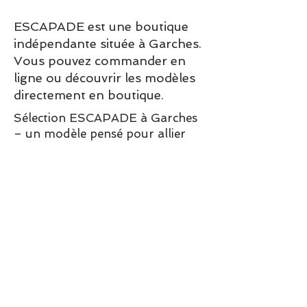
Extérieur en cuir velours
ESCAPADE est une boutique
Hauteur de talon : 2,5cm
indépendante située à Garches.
Vous pouvez commander en
ligne ou découvrir les modèles
directement en boutique.
Sélection ESCAPADE à Garches
– un modèle pensé pour allier
confort, style et élégance au
quotidien.