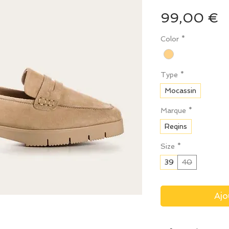
P
99,00 €
Color
*
Type
*
Mocassin
Marque
*
Reqins
Size
*
39
40
Ajo