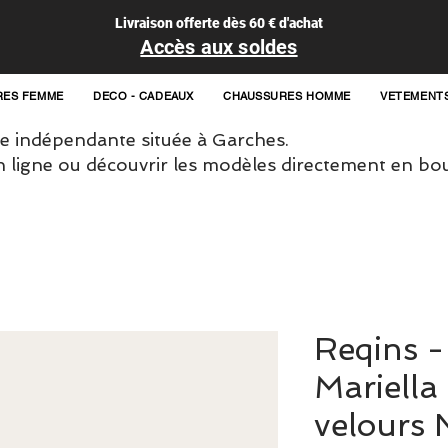
Livraison offerte dès 60 € d'achat
Accès aux soldes
RES FEMME
DECO - CADEAUX
CHAUSSURES HOMME
VETEMENT
 indépendante située à Garches.
igne ou découvrir les modèles directement en bou
Reqins -
Mariella 
velours