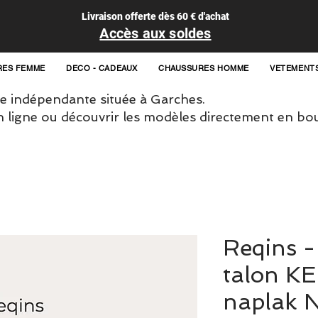
Livraison offerte dès 60 € d'achat
Accès aux soldes
RES FEMME
DECO - CADEAUX
CHAUSSURES HOMME
VETEMENT
 indépendante située à Garches.
igne ou découvrir les modèles directement en bou
Reqins -
talon KE
naplak N