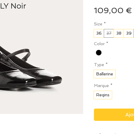
109,00 €
Size
*
36
37
38
39
Color
*
Type
*
Ballerine
Marque
*
Reqins
Ajo