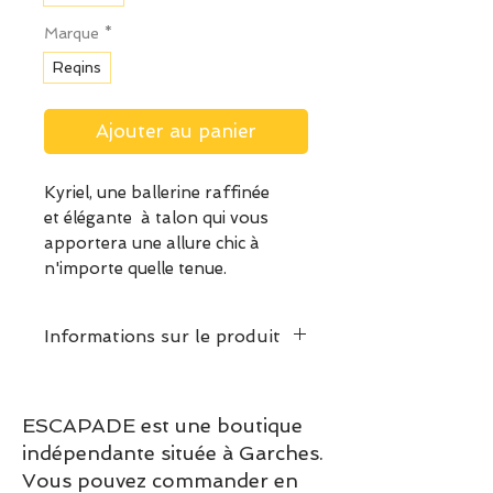
Marque
*
Reqins
Ajouter au panier
Kyriel, une ballerine raffinée
et élégante à talon qui vous
apportera une allure chic à
n'importe quelle tenue.
Informations sur le produit
Dessus : CHEVRE VELOURS
Doublure : PREMIÈRE CUIR
ESCAPADE est une boutique
Semelle extérieure :
indépendante située à Garches.
SYNTHETIQUE
Vous pouvez commander en
Hauteur : DE 3,5 CM