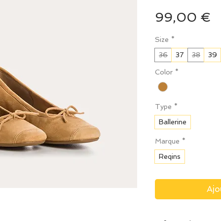
P
99,00 €
Size
*
36
37
38
39
Color
*
Type
*
Ballerine
Marque
*
Reqins
Ajo