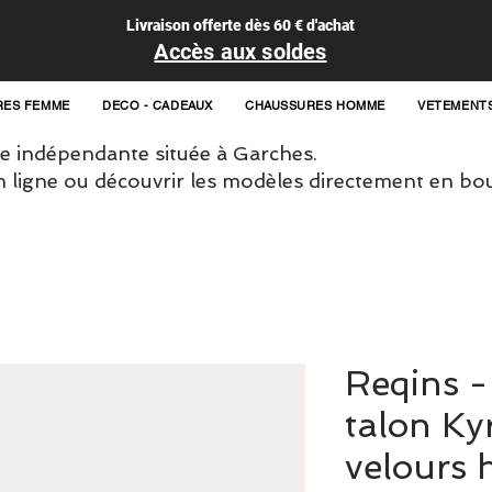
Livraison offerte dès 60 € d'achat
Accès aux soldes
RES FEMME
DECO - CADEAUX
CHAUSSURES HOMME
VETEMENT
 indépendante située à Garches.
igne ou découvrir les modèles directement en bou
Reqins -
talon Kyr
velours 