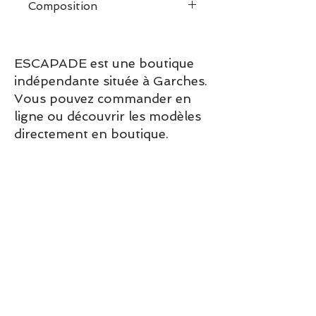
Composition
48 x 68 cm
Dimensions boite: 23 x 33 x
4,5 cm, 670 grammes
ESCAPADE est une boutique
Fabriqué en Espagne
indépendante située à Garches.
Normes CE, interdit aux
enfants de 0 à 3 ans
Vous pouvez commander en
ligne ou découvrir les modèles
directement en boutique.
Sélection ESCAPADE à Garches
– un modèle pensé pour allier
confort, style et élégance au
quotidien.